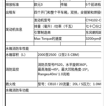
排放标准
欧元3
传输
5个前进档，
出租车
四个开门和整个平车厢，双排，全钢架和焊接结
发动机型号
CY4102-C3F
排量（毫升）/功率（千瓦）
七十〇分之三
发动机信息
引擎制造商
东风朝阳超柴
Max Torque的速度
3200rpm的
水箱消防车性能
水箱容积（L）
2000至2500（2至2.5 CBM）
消防员型号PS20，水平旋转360º，
消防监控
最高海拔+45º，最大凹陷角度-15º，
Range≥40m/ 1.0兆帕
救火栓
型号：CB10 / 20流量：20L / S压力：1.0MPa
水箱消防车功能