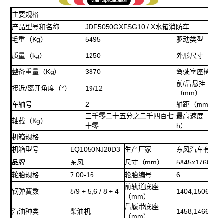
主要规格
产品型号和名称
JDF5050GXFSG10 / X水箱消防车
毛重（Kg）
5495
驱动类型
质量（kg）
1250
外形尺寸（m
整备重量（Kg）
3870
驾驶室座椅
前/后悬挂
接近/离开角度（°）
19/12
（mm）
车轴号
2
轴距（mm）
三千零二十五分之二千四百七
最高速度（Km
轴载（Kg）
十零
h）
机箱规格
机箱型号
EQ1050NJ20D3
生产厂家
东风汽车有限
品牌
东风
尺寸（mm）
5845x1760x
轮胎规格
7.00-16
轮胎编号
6
前轨道底座
钢弹簧数
8/9 + 5,6 / 8 + 4
1404,1506
（mm）
后履带底座
汽油种类
柴油机
1458,1466
（mm）