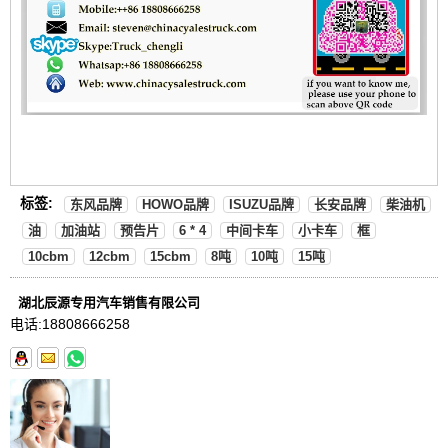
标签:
东风品牌
HOWO品牌
ISUZU品牌
长安品牌
柴油机
油
加油站
预告片
6 * 4
中间卡车
小卡车
框
10cbm
12cbm
15cbm
8吨
10吨
15吨
湖北辰源专用汽车销售有限公司
电话:
18808666258