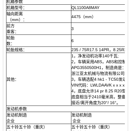
机箱参数
机箱型号：
QL1100A8MAY
轴向距离
4475（mm）
（mm）：
前方
3
乘客：
轮胎
6
数：
轮胎规格：
235 / 75R17.5 14PR，8.25R20
1，净发动机功率140千瓦;
2，车辆采用ABS，ABS和控制
APG3550500H1，制造商是：
浙江亚太机械与物流有限公司电
其他：
3，车辆选配4 hk1 - TC50
VIN代码：LWLDAAVK x x x x x x
4，底盘允许14 pr 8.25 R20型
底盘相当于2410毫米高，整备质
接近/离开角度为20°/ 16°。
发动机参数
发动机制造
发动机制造
企业
企业
五十铃五十铃（重庆）
五十铃五十铃（重庆）