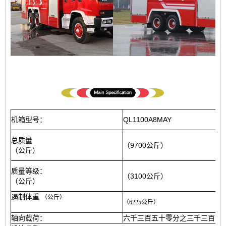
机箱型号：
QL1100A8MAY
总质量
（9700公斤）
（公斤）
质量等级：
（3100公斤）
（公斤）
遏制体重
（公斤）
（6225公斤）
轴向载荷：
六千三百五十零分之三千三百五