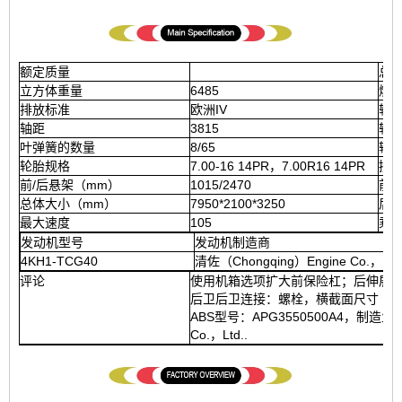
额定质量
总
立方体重量
6485
燃
排放标准
欧洲IV
轴
轴距
3815
轴
叶弹簧的数量
8/65
轮
轮胎规格
7.00-16 14PR，7.00R16 14PR
接近
前/后悬架（mm）
1015/2470
前
总体大小（mm）
7950*2100*3250
后
最大速度
105
乘
发动机型号
发动机制造商
4KH1-TCG40
清佐（Chongqing）Engine Co.，Lt
评论
使用机箱选项扩大前保险杠；后伸展65
后卫后卫连接：螺栓，横截面尺寸（宽度
ABS型号：APG3550500A4，制造业企业：Zheji
Co.，Ltd..