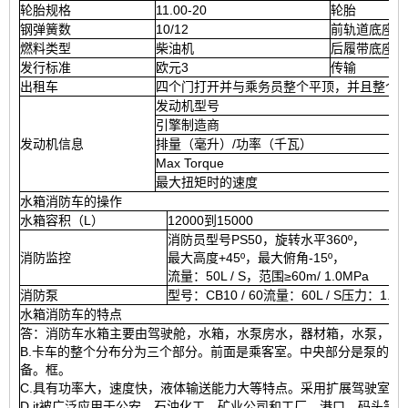
轮胎规格
11.00-20
轮胎
钢弹簧数
10/12
前轨道底座（
燃料类型
柴油机
后履带底座（
发行标准
欧元3
传输
出租车
四个门打开并与乘务员整个平顶，并且整个
发动机型号
引擎制造商
发动机信息
排量（毫升）/功率（千瓦）
Max Torque
最大扭矩时的速度
水箱消防车的操作
水箱容积（L）
12000到15000
消防员型号PS50，旋转水平360º，
消防监控
最大高度+45º，最大俯角-15º，
流量：50L / S，范围≥60m/ 1.0MPa
消防泵
型号：CB10 / 60流量：60L / S压力：1.0M
水箱消防车的特点
答：消防车水箱主要由驾驶舱，水箱，水泵房水，器材箱，水泵，水
B.卡车的整个分布分为三个部分。前面是乘客室。中央部分是泵的房
备。框。
C.具有功率大，速度快，液体输送能力大等特点。采用扩展驾驶室。
D.it被广泛应用于公安，石油化工，矿业公司和工厂，港口，码头