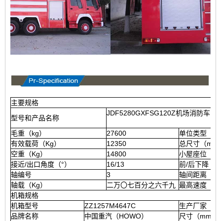
主要规格
JDF5280GXFSG120Z机场消防车
型号和产品名称
毛重（kg）
27600
单位类型
有效载荷（Kg）
12350
总尺寸（mm
空重（Kg）
14800
小屋座位
接近/出口角度（°）
16/13
前/后下降（
轴编号
3
轴间距离（m
轴载（Kg）
二万〇七百分之六千九
最高速度（Km 
机箱规格
机箱型号
ZZ1257M4647C
生产厂家
品牌名称
中国重汽（HOWO）
尺寸（mm）