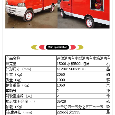
产品名称
迷你消防车小型消防车水箱消防车
坦克量
1500L水和500L泡沫
机箱
外形尺寸（mm）
4120×1560×1970
品牌
毛重（Kg）
2050
轴距
质量（kg）
1000
驱动
整备重量（Kg）
1050
汽油
车轴号
2
排放
驾驶室座椅（人）
2
传输
接近/离开角度（°）
35/28
轮胎
轴载（Kg）
一千〇四十五分之五百七十五
轮胎
前/后悬挂（mm）
2265分之1335
最高速