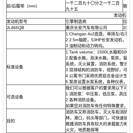
一千二百九十〇分之一千二百
前/后履带（mm）
钢弹
九十五
发动机参
发动机型号
引擎制造商
位移
JL465QB
重庆长安汽车有限公司
1012
1.Changan 4x2底盘，单排左/右
2.2.5m轴距，53HP长安发动机，5速变
3.油制动和动力转向。
1.Tank valume：1500L水
2.配备水箱，泡沫水箱，泵房，窗
系统，灭火装置，消防系统，警示灯
标准设备
3.双排结构的消防车，视野好，可
4.公寓书门采用优质铝合金设计生
5.泵房设置水泵系统，各种仪表，
我们可以根据客户的要求用以下可选
1.消防泵：中压泵，低压泵，高压
可选设备
2.各种消防设备。
如果您对消防车有任何特殊要求，请
消防车又称消防车，灭火车和消防车
林，港口，码头等部门，可快速接近消
目的
救援消防车具有较大的承载能力和应
火灾，地质勘探等