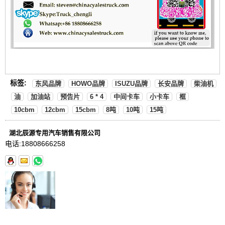
标签:
东风品牌
HOWO品牌
ISUZU品牌
长安品牌
柴油机
油
加油站
预告片
6 * 4
中间卡车
小卡车
框
10cbm
12cbm
15cbm
8吨
10吨
15吨
湖北辰源专用汽车销售有限公司
电话:
18808666258