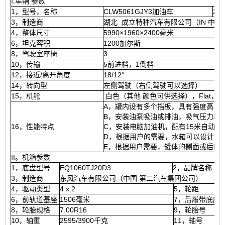
I.车辆 参数
1，型号，名称
CLW5061GJY3加油车
2
3，制造商
湖北 成立特种汽车有限公司（IN 中国
4，整体尺寸
5990×1960×2400毫米
6，坦克容积
1200加尔斯
8，驾驶室座椅
3
10，传输
5前进档，1倒档
12，接近/离开角度
18/12°
14，转向型
左侧驾驶（右侧驾驶可以选择）
15，机舱
白色（其他 颜色可供选择），Flat，
A，罐内设有多个挡板，具有强度高，
B，安装油泵吸油或排油，吸气压力和
16，性能特点
C，安装电脑加油机，配有15米自动
D，根据用户的需要，水箱可以设计成
E，根据用户需要，罐体的侧面或后部可
II。机箱参数
1，底盘型号
EQ1060TJ20D3
2，品牌名称
3，制造商
东风汽车有限公司（中国 第二汽车集团公司）
4，驱动类型
4 x 2
5，轮距
6，前轨道基座
1506毫米
7，后履带底座
8，轮胎规格
7.00R16
9，轮胎号
10，轴重
2595/3900千克
11，轴号