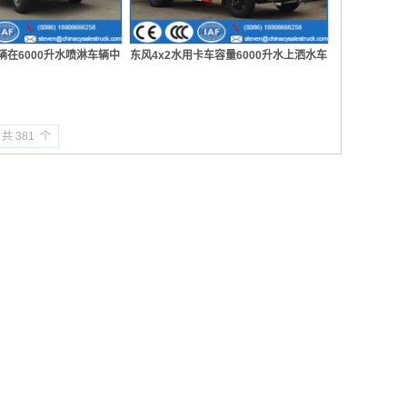
辆在6000升水喷淋车辆中
东风4x2水用卡车容量6000升水上洒水车
 共 381 个