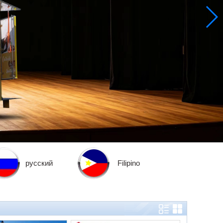
русский
Filipino