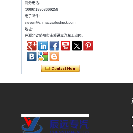
汽车起重机是设备，它通过液压升降和伸缩系
商务电话：
统来实现起重，旋转和升降设备的货物。通常
(0086)18808666258
它装在卡车上。 许多类型和尺寸的起重机已经
电子邮件：
被使用，其中最...
steven@chinacysalestruck.com
污水处理车介绍
地址：
污水处理车是专门为化粪池处理而开发的新型
在湖北省随州市南郊设立汽车工业园。
号。它已获得多项国家专利。车辆可以直接将
污水从化粪池分离到舱内进行分离和压缩，
为什么中国每年都会发生很多交通事故？
为什么中国每年都会发生很多交通事故？关于
交通事故，每年都会有许多...
多功能除尘器的操作步骤
Ø多功能除尘器的操作步骤
&en...
使用混凝土搅拌机卡车所需的法规和预防措施
1）混凝土搅拌机卡车列表：
2）广告教师的管理要求
3）使用混凝土搅拌机卡车的录音
维护冷藏车辆的几项常见维护措施。
概括：
•出售小吃，作为快餐推车，您可以制作和出售