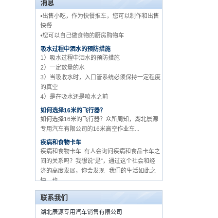
消息
•出售小吃，作为快餐推车，您可以制作和出售
快餐
五十铃品牌工厂批发 3 吨
•您可以自己做食物的厨房购物车
货车卡车供应商在中国
吸水过程中洒水的预防措施
1）吸水过程中洒水的预防措施
2）一定数量的水
3）当吸收水时，入口管系统必须保持一定程度
的真空
4）是在吸水还是喷水之前
如何选择16米的飞行器？
如何选择16米的飞行器？众所周知，湖北晨源
专用汽车有限公司的16米高空作业车...
疾病和食物卡车
疾病和食物卡车 有人会询问疾病和食品卡车之
间的关系吗？我想说“是”，通过这个社会和经
济的高度发展，你会发现 我们的生活如此之
快，也...
关于如何购买食品卡车和设备？
流动食品车，作为一个新的卡车从2015年的开
联系我们
始时，由于其经济efficien ...
湖北辰源专用汽车销售有限公司
如何用起重机选择卡车MOUNETD？