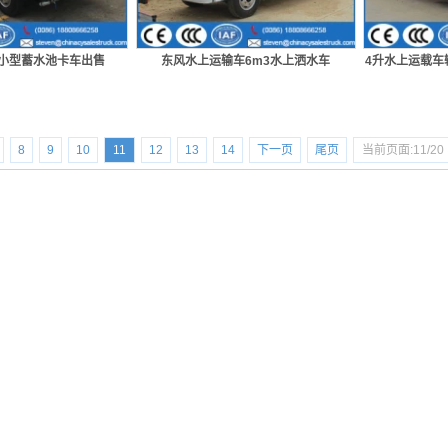
升小型蓄水池卡车出售
东风水上运输车6m3水上洒水车
4升水上运载车
8
9
10
11
12
13
14
下一页
尾页
当前页面:11/20