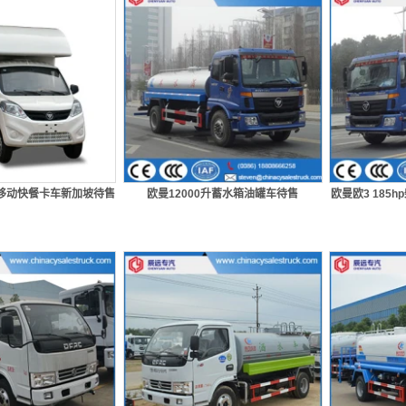
移动快餐卡车新加坡待售
欧曼12000升蓄水箱油罐车待售
欧曼欧3 185