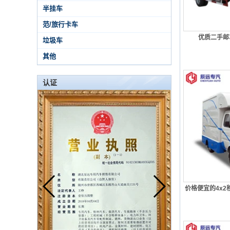
半挂车
范/旅行卡车
优质二手邮
垃圾车
其他
认证
价格便宜的4x