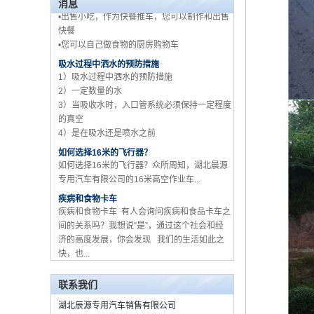
消息
快餐
•您可以自己做食物的厨房购物车
五十铃品牌工厂批发 3 吨
吸水过程中洒水的预防措施
货车卡车供应商在中国
1）吸水过程中洒水的预防措施
2）一定数量的水
3）当吸收水时，入口管系统必须保持一定程度
的真空
4）是在吸水还是喷水之前
如何选择16米的飞行器？
如何选择16米的飞行器？众所周知，湖北晨源
专用汽车有限公司的16米高空作业车...
疾病和食物卡车
疾病和食物卡车 有人会询问疾病和食品卡车之
间的关系吗？我想说“是”，通过这个社会和经
济的高度发展，你会发现 我们的生活如此之
快，也...
关于如何购买食品卡车和设备？
流动食品车，作为一个新的卡车从2015年的开
始时，由于其经济efficien ...
联系我们
如何用起重机选择卡车MOUNETD？
汽车起重机是设备，它通过液压升降和伸缩系
湖北辰源专用汽车销售有限公司