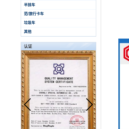
半挂车
范/旅行卡车
垃圾车
其他
认证