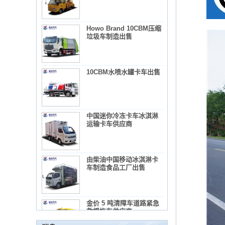
Howo Brand 10CBM压缩
垃圾车制造出售
10CBM水喷水罐卡车出售
中国迷你冷冻卡车冰淇淋
运输卡车供应商
使用混凝土搅拌机卡车所需的法规和预防措施
由柴油中国移动冰淇淋卡
1）混凝土搅拌机卡车列表：
车制造食品工厂出售
2）广告教师的管理要求
3）使用混凝土搅拌机卡车的录音
维护冷藏车辆的几项常见维护措施。
金价 5 吨清障车道路紧急
概括：
救援拖车供应商
•出售小吃，作为快餐推车，您可以制作和出售