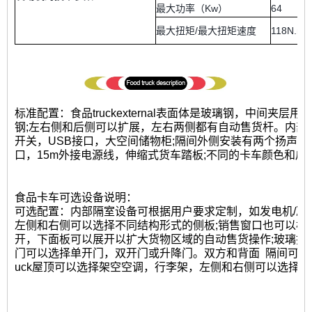
最大功率（Kw）
64
最大扭矩/最大扭矩速度
118N.m /
标准配置：食品truckexternal表面体是玻璃钢，中间夹
钢;左右侧和后侧可以扩展，左右两侧都有自动售货杆。内部
开关，USB接口，大空间储物柜;隔间外侧安装有两个扬声器，
口，15m外接电源线，伸缩式货车踏板;不同的卡车颜色和皮
食品卡车可选设备说明：
可选配置：内部隔室设备可根据用户要求定制，如发电机/冷冻机
左侧和右侧可以选择不同结构形式的侧板;销售窗口也可以根
开，下面板可以展开以扩大货物区域的自动售货操作;玻璃推
门可以选择单开门，双开门或升降门。双方和背面
隔间可选
uck屋顶可以选择架空空调，行李架，左侧和右侧可以选择