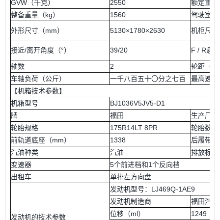
GVW（千克）
2550
额定重量
整备重量（kg）
1560
驾驶室座
外形尺寸（mm）
5130×1780×2630
机柜尺寸
接近/离开角度（°）
39/20
F / R
轴数
2
轮距（m
车轴负荷（公斤）
一千八百五十〇分之七百
最高速度（
【机箱技术参数】
机箱型号
BJ1036V5JV5-D1
牌
福田
生产厂家
轮胎规格
175R14LT 8PR
轮胎数量
前轨道底座（mm）
1338
后履带底
汽油种类
汽油
排放标准
变速器
5个前进档和1个反向档
出租车
单排左方向盘
发动机型号：LJ469Q-1AE9
发动机制造商
福田汽车
位移（ml）
1249
发动机的技术参数