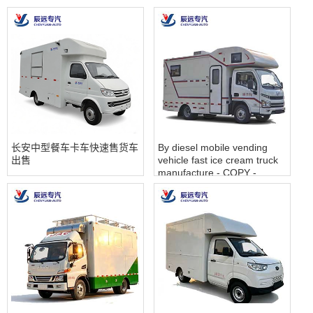
长安中型餐车卡车快速售货车
By diesel mobile vending
出售
vehicle fast ice cream truck
manufacture - COPY -
7q2inn