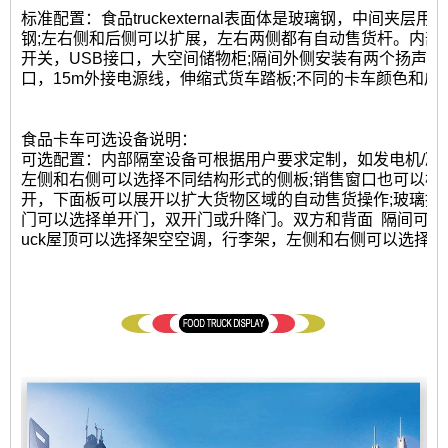
标准配置：食品truckexternal表面体是玻璃钢，中间夹
钢;左右侧和后侧可以扩展，左右两侧都有自动售货杆。内部
开关，USB接口，大空间储物柜;隔间外侧安装有两个扬声器，
口，15m外接电源线，伸缩式货车踏板;不同的卡车颜色和皮
食品卡车可选设备说明：
可选配置：内部隔室设备可根据用户要求定制，如发电机/冷冻机
左侧和右侧可以选择不同结构形式的侧板;销售窗口也可以根
开，下面板可以展开以扩大货物区域的自动售货操作;玻璃推
门可以选择单开门，双开门或升降门。双方和背面
隔间可选
uck屋顶可以选择架空空调，行李架，左侧和右侧可以选择