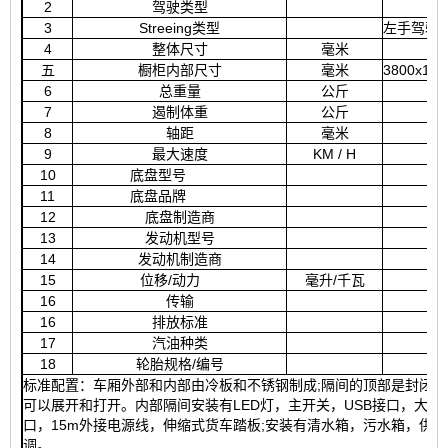
2
驾驶类型
3
Streeing类型
左手驾驶
4
整体尺寸
毫米
五
橱柜内部尺寸
毫米
3800x185
6
总重量
公斤
7
遏制体重
公斤
8
轴距
毫米
9
最大速度
KM / H
10
底盘型号
11
底盘品牌
12
底盘制造商
13
发动机型号
14
发动机制造商
15
位移/动力
毫升/千瓦
16
传输
16
排放标准
17
汽油种类
18
轮胎规格/编号
标准配置：车厢外部和内部由冷板和不锈钢制成;隔间的顶部是封闭
可以展开和打开。内部隔间安装有LED灯，主开关，USB接口，大空间储
口，15m外接电源线，伸缩式货车踏板;安装有清水箱，污水箱，供
调。