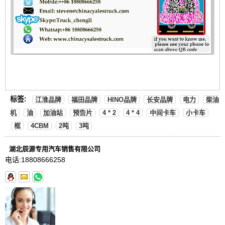
标签:
江淮品牌
福田品牌
HINO品牌
长安品牌
电力
柴油
机
油
加油站
预告片
4 * 2
4 * 4
中间卡车
小卡车
框
4CBM
2吨
3吨
湖北辰源专用汽车销售有限公司
电话:
18808666258