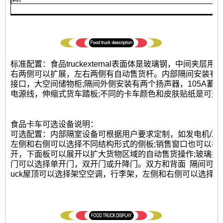
标准配置：食品truckexternal表面体是玻璃钢，中间夹
右两侧可以扩展，左右两侧有自动售货杆。内部隔间安装有L
接口，大空间储物柜;隔间外侧安装有两个扬声器，105A蓄电
电源线，伸缩式货车踏板;不同的卡车颜色和皮肤贴纸是可选
食品卡车可选设备说明：
可选配置：内部隔室设备可根据用户要求定制，如发电机/冷冻机
左侧和右侧可以选择不同结构形式的侧板;销售窗口也可以根
开，下面板可以展开以扩大货物区域的自动售货操作;玻璃推
门可以选择单开门，双开门或升降门。双方和背面
隔间可选
uck屋顶可以选择架空空调，行李架，左侧和右侧可以选择