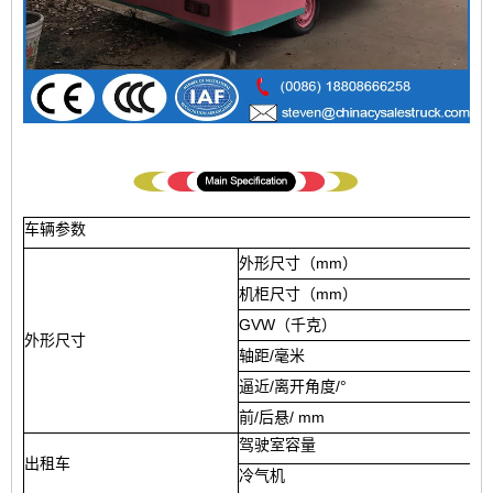
车辆参数
4
外形尺寸（mm）
2
机柜尺寸（mm）
1
GVW（千克）
外形尺寸
2
轴距/毫米
1
逼近/离开角度/°
前/后悬/ mm
驾驶室容量
出租车
冷气机