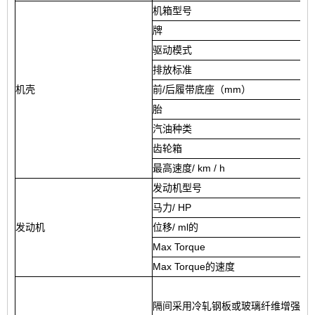
机箱型号
E
牌
驱动模式
4
排放标准
欧
机壳
前/后履带底座（mm）
胎
1
汽油种类
齿轮箱
最高速度/ km / h
1
发动机型号
B
马力/ HP
7
发动机
位移/ ml的
1
Max Torque
1
Max Torque的速度
3
隔间采用冷轧钢板或玻璃纤维增​​强