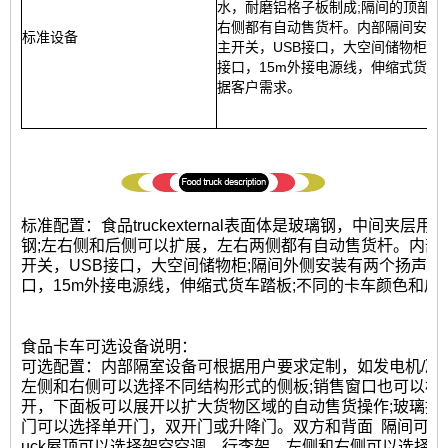
水，耐磨铝格子板制成;隔间的顶部
右侧都有自动售货杆。内部隔间安装有
标准设备
主开关，USB接口，大空间储物柜;隔
接口，15m外接电源线，伸缩式货车
据客户需求。
标准配置：食品truckexternal表面体是玻璃钢，中间夹
钢;左右侧和后侧可以扩展，左右两侧都有自动售货杆。内部
开关，USB接口，大空间储物柜;隔间外侧安装有两个扬声器，
口，15m外接电源线，伸缩式货车踏板;不同的卡车颜色和皮
食品卡车可选设备说明：
可选配置：内部隔室设备可根据用户要求定制，如发电机/冷冻机
左侧和右侧可以选择不同结构形式的侧板;销售窗口也可以根
开，下面板可以展开以扩大货物区域的自动售货操作;玻璃推
门可以选择单开门，双开门或升降门。双方和背面
隔间可选
uck屋顶可以选择架空空调，行李架，左侧和右侧可以选择