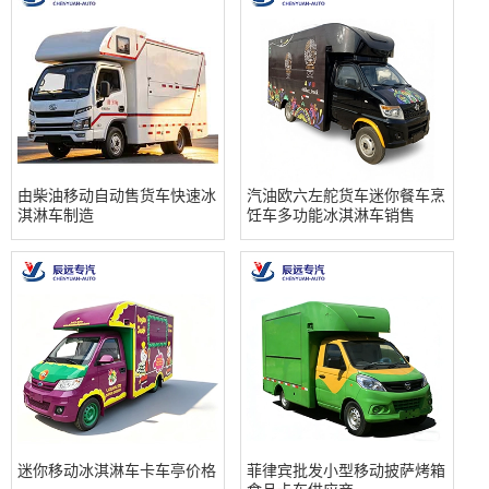
由柴油移动自动售货车快速冰
汽油欧六左舵货车迷你餐车烹
淇淋车制造
饪车多功能冰淇淋车销售
迷你移动冰淇淋车卡车亭价格
菲律宾批发小型移动披萨烤箱