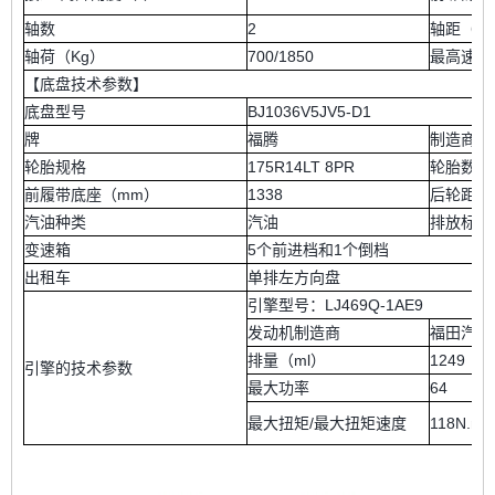
轴数
2
轴距（m
轴荷（Kg）
700/1850
最高速度（
【底盘技术参数】
底盘型号
BJ1036V5JV5-D1
牌
福腾
制造商
轮胎规格
175R14LT 8PR
轮胎数量
前履带底座（mm）
1338
后轮距（
汽油种类
汽油
排放标准
变速箱
5个前进档和1个倒档
出租车
单排左方向盘
引擎型号：LJ469Q-1AE9
发动机制造商
福田汽车
排量（ml）
1249
引擎的技术参数
最大功率
64
最大扭矩/最大扭矩速度
118N.m 