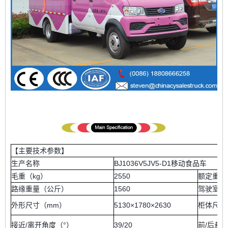
【主要技术参数】
生产名称
BJ1036V5JV5-D1移动食品车
毛重（kg）
2550
额定重量
路缘重量（公斤）
1560
驾驶室座
外形尺寸（mm）
5130×1780×2630
柜体尺寸
接近/离开角度（°）
39/20
前/后悬