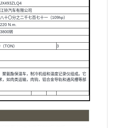
JX493ZLQ4
江铃汽车有限公司
八十〇分之二千七百七十一（109hp）
220 N.m.
3800转
（TON）
3
，聚氨酯保温车，制冷机组和温度记录仪组成。它
求，如肉类运输，肉钩，铝合金导轨和通风槽等部