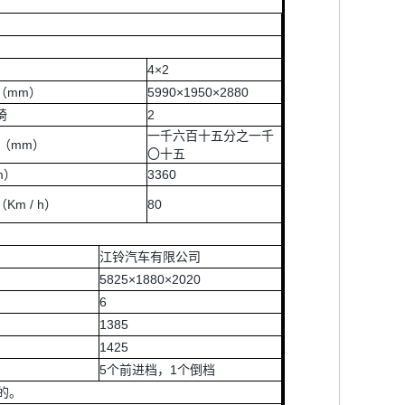
4×2
（mm）
5990×1950×2880
椅
2
一千六百十五分之一千
（mm）
〇十五
m）
3360
m / h）
80
江铃汽车有限公司
5825×1880×2020
6
1385
1425
5个前进档，1个倒档
的。