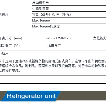
发动机型号
引擎制造商
机信息
排量（毫升）/功率（千瓦）
Max Torque
Max Torque的速度
车身尺寸（mm）
4200×1750×1750
负载能力
制冷温度（℃）
-18摄氏度
与应用
卡车是用于运输冷冻或新鲜货物的封闭式厢式货车。这辆卡车由车辆底盘
于运输冷冻食品，乳制品，蔬菜和水果以及疫苗药等。对于卡车的特殊要
以选择并安装。