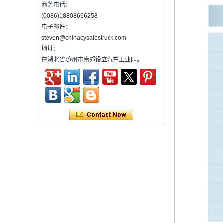
商务电话：
统来实现起重，旋转和升降设备的货物。通常
它装在卡车上。 许多类型和尺寸的起重机已经
(0086)18808666258
被使用，其中最...
电子邮件：
steven@chinacysalestruck.com
污水处理车介绍
污水处理车是专门为化粪池处理而开发的新型
地址：
号。它已获得多项国家专利。车辆可以直接将
在湖北省随州市南郊设立汽车工业园。
污水从化粪池分离到舱内进行分离和压缩，
为什么中国每年都会发生很多交通事故？
为什么中国每年都会发生很多交通事故？关于
交通事故，每年都会有许多...
多功能除尘器的操作步骤
Ø多功能除尘器的操作步骤
&en...
使用混凝土搅拌机卡车所需的法规和预防措施
1）混凝土搅拌机卡车列表：
2）广告教师的管理要求
3）使用混凝土搅拌机卡车的录音
维护冷藏车辆的几项常见维护措施。
概括：
•出售小吃，作为快餐推车，您可以制作和出售
快餐