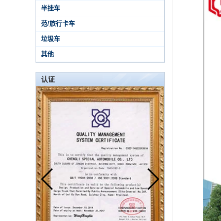
半挂车
范/旅行卡车
垃圾车
其他
认证