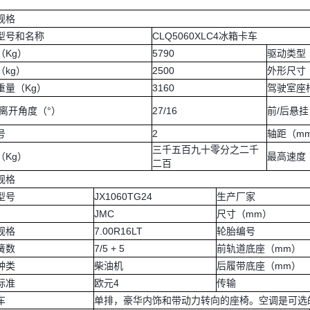
规格
型号和名称
CLQ5060XLC4冰箱卡车
（Kg）
5790
驱动类型
（kg）
2500
外形尺寸
重量（Kg）
3160
驾驶室座
/离开角度（°）
27/16
前/后悬挂
号
2
轴距（m
三千五百九十零分之二千
（Kg）
最高速度（K
二百
规格
型号
JX1060TG24
生产厂家
JMC
尺寸（mm）
规格
7.00R16LT
轮胎编号
簧数
7/5 + 5
前轨道底座（mm）
种类
柴油机
后履带底座（mm）
标准
欧元4
传输
车
单排，豪华内饰和带动力转向的座椅。空调是可选