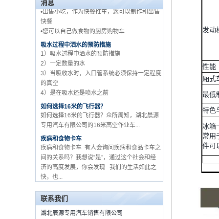
消息
快餐
•您可以自己做食物的厨房购物车
五十铃品牌工厂批发 3 吨
吸水过程中洒水的预防措施
货车卡车供应商在中国
发动
1）吸水过程中洒水的预防措施
2）一定数量的水
3）当吸收水时，入口管系统必须保持一定程度
的真空
性能
4）是在吸水还是喷水之前
厢式
如何选择16米的飞行器？
最低
如何选择16米的飞行器？众所周知，湖北晨源
专用汽车有限公司的16米高空作业车...
特色
疾病和食物卡车
冰箱
疾病和食物卡车 有人会询问疾病和食品卡车之
常用
间的关系吗？我想说“是”，通过这个社会和经
件可
济的高度发展，你会发现 我们的生活如此之
快，也...
关于如何购买食品卡车和设备？
流动食品车，作为一个新的卡车从2015年的开
始时，由于其经济efficien ...
联系我们
如何用起重机选择卡车MOUNETD？
湖北辰源专用汽车销售有限公司
汽车起重机是设备，它通过液压升降和伸缩系