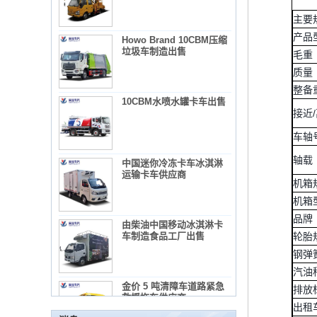
主要
产品
Howo Brand 10CBM压缩
垃圾车制造出售
毛重
质量
整备
10CBM水喷水罐卡车出售
接近
车轴
轴载
中国迷你冷冻卡车冰淇淋
运输卡车供应商
机箱
机箱
品牌
使用混凝土搅拌机卡车所需的法规和预防措施
由柴油中国移动冰淇淋卡
1）混凝土搅拌机卡车列表：
车制造食品工厂出售
轮胎
2）广告教师的管理要求
钢弹
3）使用混凝土搅拌机卡车的录音
汽油
维护冷藏车辆的几项常见维护措施。
金价 5 吨清障车道路紧急
排放
概括：
救援拖车供应商
出租
•出售小吃，作为快餐推车，您可以制作和出售