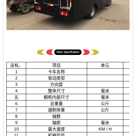
没有。
项目
单元
1
卡车名称
2
驱动类型
3
方向盘
4
整体尺寸
毫米
五
橱柜内部尺寸
毫米
6
总重量
公斤
7
遏制体重
公斤
8
轴数
9
轴距
毫米
10
最大速度
KM / H
11
机箱型号