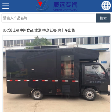
搜索
JBC波士顿中间食品/冰淇淋/烹饪/厨房卡车出售