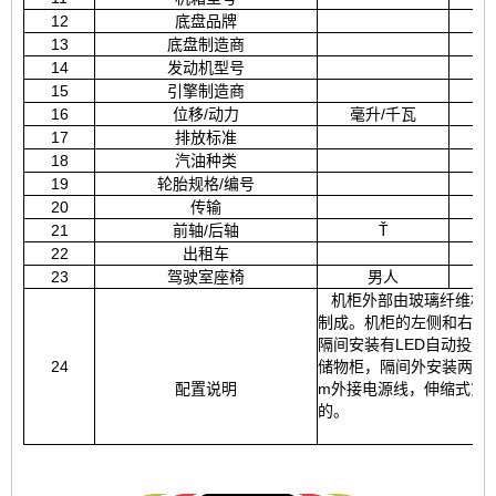
12
底盘品牌
13
底盘制造商
14
发动机型号
15
引擎制造商
16
位移/动力
毫升/千瓦
17
排放标准
18
汽油种类
19
轮胎规格/编号
20
传输
21
前轴/后轴
Ť
22
出租车
单排
23
驾驶室座椅
男人
机柜外部由玻璃纤维材料
制成。机柜的左侧和右侧
隔间安装有LED自动投光
24
储物柜，隔间外安装两个扬声
配置说明
m外接电源线，伸缩式货
的。