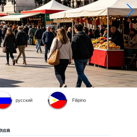
русский
Filipino
供应商