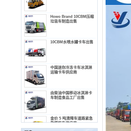
Howo Brand 10CBM压缩
垃圾车制造出售
10CBM水喷水罐卡车出售
中国迷你冷冻卡车冰淇淋
运输卡车供应商
使用混凝土搅拌机卡车所需的法规和预防措施
由柴油中国移动冰淇淋卡
1）混凝土搅拌机卡车列表：
车制造食品工厂出售
2）广告教师的管理要求
3）使用混凝土搅拌机卡车的录音
维护冷藏车辆的几项常见维护措施。
金价 5 吨清障车道路紧急
概括：
救援拖车供应商
•出售小吃，作为快餐推车，您可以制作和出售