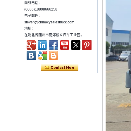
统来实现起重，旋转和升降设备的货物。通常
商务电话：
它装在卡车上。 许多类型和尺寸的起重机已经
(0086)18808666258
被使用，其中最...
电子邮件：
污水处理车介绍
steven@chinacysalestruck.com
污水处理车是专门为化粪池处理而开发的新型
地址：
号。它已获得多项国家专利。车辆可以直接将
在湖北省随州市南郊设立汽车工业园。
污水从化粪池分离到舱内进行分离和压缩，
为什么中国每年都会发生很多交通事故？
为什么中国每年都会发生很多交通事故？关于
交通事故，每年都会有许多...
多功能除尘器的操作步骤
Ø多功能除尘器的操作步骤
&en...
使用混凝土搅拌机卡车所需的法规和预防措施
1）混凝土搅拌机卡车列表：
2）广告教师的管理要求
3）使用混凝土搅拌机卡车的录音
维护冷藏车辆的几项常见维护措施。
概括：
•出售小吃，作为快餐推车，您可以制作和出售
快餐