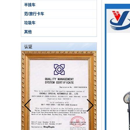
半挂车
范/旅行卡车
垃圾车
其他
认证