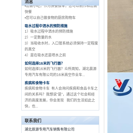
消息
快餐
•您可以自己做食物的厨房购物车
五十铃品牌工厂批发 3 吨
吸水过程中洒水的预防措施
货车卡车供应商在中国
1）吸水过程中洒水的预防措施
2）一定数量的水
3）当吸收水时，入口管系统必须保持一定程度
的真空
4）是在吸水还是喷水之前
如何选择16米的飞行器？
如何选择16米的飞行器？众所周知，湖北晨源
专用汽车有限公司的16米高空作业车...
疾病和食物卡车
疾病和食物卡车 有人会询问疾病和食品卡车之
间的关系吗？我想说“是”，通过这个社会和经
济的高度发展，你会发现 我们的生活如此之
快，也...
关于如何购买食品卡车和设备？
流动食品车，作为一个新的卡车从2015年的开
始时，由于其经济efficien ...
联系我们
如何用起重机选择卡车MOUNETD？
汽车起重机是设备，它通过液压升降和伸缩系
湖北辰源专用汽车销售有限公司