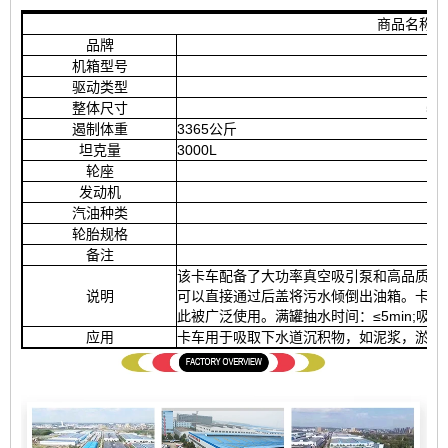
商品名称和
品牌
机箱型号
驱动类型
整体尺寸
56
遏制体重
3365公斤
坦克量
3000L
轮座
发动机
汽油种类
轮胎规格
备注
该卡车配备了大功率真空吸引泵和高品质的
说明
可以直接通过后盖将污水倾倒出油箱。卡车
此被广泛使用。满罐抽水时间：≤5min;吸入
应用
卡车用于吸取下水道沉积物，如泥浆，淤泥