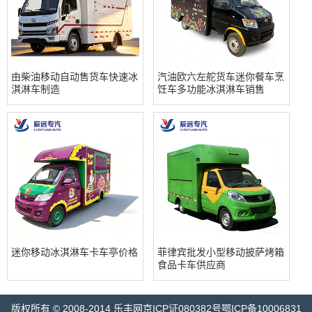
由柴油移动自动售货车快速冰
汽油欧六左舵货车迷你餐车烹
淇淋车制造
饪车多功能冰淇淋车销售
迷你移动冰淇淋车卡车亭价格
菲律宾批发小型移动披萨烤箱
食品卡车供应商
版权所有 © 2008-2014 乐丰网京ICP证080382号鄂ICP备10006831