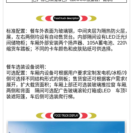
标准配置：餐车外表面为玻璃钢，中间夹层为隔热防火层，
展，左右两侧均设有自动售货台。内部隔间设有LED泛光灯
间储物柜；车厢外部安装两个扬声器、105A蓄电池、220V
缩货车踏板；不同的卡车颜色和皮肤贴纸可供选择。
餐车选装设备说明：
可选配置：车厢内设备可根据用户要求定制发电机/冰柜/冷饮
侧可选择不同结构形式的侧板；售货窗还可根据客户需求在
展开，扩大载货面积；车厢上部还可选装玻璃推拉窗 车厢后
两侧和背面
隔间可选配广告玻璃滚轮灯箱或LED
车顶可
装遮阳篷，车后侧可选装爬行梯。