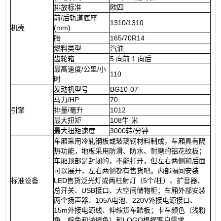
排放标准
欧四
前/后轨道底座
1310/1310
机壳
(mm)
胎
165/70R14
燃料类型
汽油
齿轮箱
5 向前 1 向后
最高速度/公里/小
110
时
发动机型号
BG10-07
马力/HP
70
引擎
排量/毫升
1012
最大扭矩
108牛·米
最大扭矩速度
3000转/分钟
车厢采用冷轧钢板或玻璃钢材料制成，车厢具有隔
热功能，地板采用防滑、防水、耐磨的铝花纹板；
车厢顶部是封闭的，不能打开，但左右两侧和后面
可以展开，左右两侧都有售货吧。内部隔间安装
标准设备
LED售货泛光灯或两柱射灯（5个/柱）、扩音器、
总开关、USB接口、大空间储物柜；车厢外部安装
两个扬声器、105A电池、220V外接电源接口、
15m外接电源线、伸缩货车踏板；卡车颜色（浅粉
色，棕色和浅绿色）和LOGO根据客户需求。