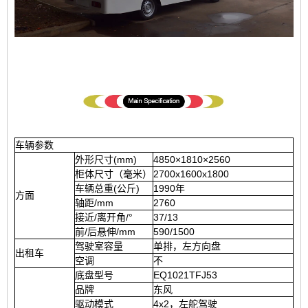
车辆参数
外形尺寸(mm)
4850×1810×2560
柜体尺寸（毫米）
2700x1600x1800
车辆总重(公斤)
1990年
方面
轴距/mm
2760
接近/离开角/°
37/13
前/后悬伸/mm
590/1500
驾驶室容量
单排，左方向盘
出租车
空调
不
底盘型号
EQ1021TFJ53
品牌
东风
驱动模式
4x2，左舵驾驶