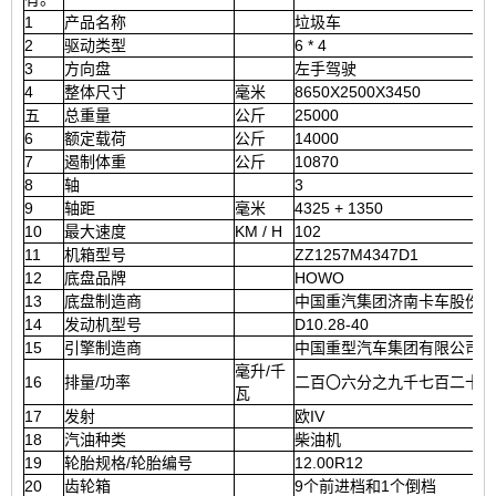
1
产品名称
垃圾车
2
驱动类型
6 * 4
3
方向盘
左手驾驶
4
整体尺寸
毫米
8650X2500X3450
五
总重量
公斤
25000
6
额定载荷
公斤
14000
7
遏制体重
公斤
10870
8
轴
3
9
轴距
毫米
4325 + 1350
10
最大速度
KM / H
102
11
机箱型号
ZZ1257M4347D1
12
底盘品牌
HOWO
13
底盘制造商
中国重汽集团济南卡车股份有
14
发动机型号
D10.28-40
15
引擎制造商
中国重型汽车集团有限公司
毫升/千
16
排量/功率
二百〇六分之九千七百二十六
瓦
17
发射
欧IV
18
汽油种类
柴油机
19
轮胎规格/轮胎编号
12.00R12
20
齿轮箱
9个前进档和1个倒档