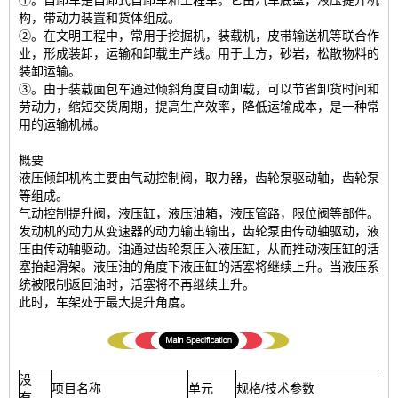
①。自卸车是自卸式自卸车和工程车。它由汽车底盘，液压提升机
构，带动力装置和货体组成。
②。在文明工程中，常用于挖掘机，装载机，皮带输送机等联合作
业，形成装卸，运输和卸载生产线。用于土方，砂岩，松散物料的
装卸运输。
③。由于装载面包车通过倾斜角度自动卸载，可以节省卸货时间和
劳动力，缩短交货周期，提高生产效率，降低运输成本，是一种常
用的运输机械。
概要
液压倾卸机构主要由气动控制阀，取力器，齿轮泵驱动轴，齿轮泵
等组成。
气动控制提升阀，液压缸，液压油箱，液压管路，限位阀等部件。
发动机的动力从变速器的动力输出输出，齿轮泵由传动轴驱动，液
压由传动轴驱动。油通过齿轮泵压入液压缸，从而推动液压缸的活
塞抬起滑架。液压油的角度下液压缸的活塞将继续上升。当液压系
统被限制返回油时，活塞将不再继续上升。
此时，车架处于最大提升角度。
没
项目名称
单元
规格/技术参数
有。