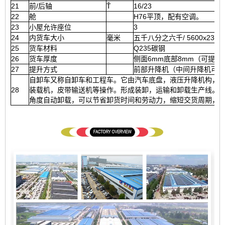
21
前/后轴
Ť
16/23
22
舱
H76平顶，配有空调。
23
小屋允许座位
3
24
内货车大小
毫米
五千八分之六千/ 5600x2300x11
25
货车材料
Q235碳钢
26
货车厚度
侧面6mm底部8mm（可提供
27
提升方式
前部升降机（中间升降机可用
自卸车又称自卸车和工程车。它由汽车底盘，液压升降机构，
28
装载机，皮带输送机等操作。形成装卸，运输和卸载生产线。
角度自动卸载，可以节省卸货时间和劳动力，缩短交货周期，