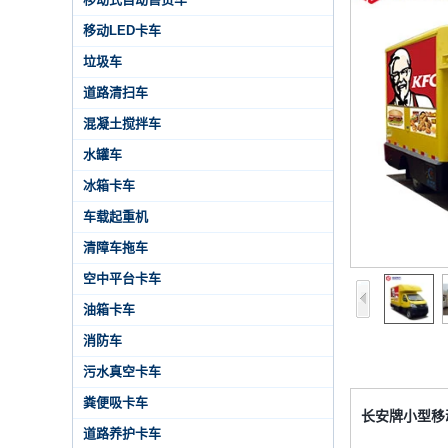
移动LED卡车
垃圾车
道路清扫车
混凝土搅拌车
水罐车
冰箱卡车
车载起重机
清障车拖车
空中平台卡车
油箱卡车
消防车
污水真空卡车
粪便吸卡车
长安牌小型移
道路养护卡车