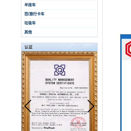
半挂车
范/旅行卡车
垃圾车
其他
认证