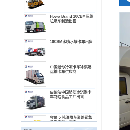
Howo Brand 10CBM压缩
垃圾车制造出售
10CBM水喷水罐卡车出售
中国迷你冷冻卡车冰淇淋
运输卡车供应商
使用混凝土搅拌机卡车所需的法规和预防措施
由柴油中国移动冰淇淋卡
1）混凝土搅拌机卡车列表：
车制造食品工厂出售
2）广告教师的管理要求
3）使用混凝土搅拌机卡车的录音
维护冷藏车辆的几项常见维护措施。
金价 5 吨清障车道路紧急
概括：
救援拖车供应商
•出售小吃，作为快餐推车，您可以制作和出售