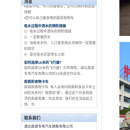
快餐
消息
•您可以自己做食物的厨房购物车
五十铃品牌工厂批发 3 吨
吸水过程中洒水的预防措施
货车卡车供应商在中国
1）吸水过程中洒水的预防措施
2）一定数量的水
3）当吸收水时，入口管系统必须保持一定程度
的真空
4）是在吸水还是喷水之前
如何选择16米的飞行器？
如何选择16米的飞行器？众所周知，湖北晨源
专用汽车有限公司的16米高空作业车...
疾病和食物卡车
疾病和食物卡车 有人会询问疾病和食品卡车之
间的关系吗？我想说“是”，通过这个社会和经
济的高度发展，你会发现 我们的生活如此之
快，也...
关于如何购买食品卡车和设备？
流动食品车，作为一个新的卡车从2015年的开
始时，由于其经济efficien ...
联系我们
如何用起重机选择卡车MOUNETD？
汽车起重机是设备，它通过液压升降和伸缩系
湖北辰源专用汽车销售有限公司