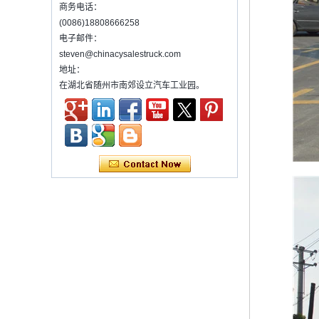
统来实现起重，旋转和升降设备的货物。通常
商务电话：
它装在卡车上。 许多类型和尺寸的起重机已经
(0086)18808666258
被使用，其中最...
电子邮件：
污水处理车介绍
steven@chinacysalestruck.com
污水处理车是专门为化粪池处理而开发的新型
地址：
号。它已获得多项国家专利。车辆可以直接将
在湖北省随州市南郊设立汽车工业园。
污水从化粪池分离到舱内进行分离和压缩，
为什么中国每年都会发生很多交通事故？
为什么中国每年都会发生很多交通事故？关于
交通事故，每年都会有许多...
多功能除尘器的操作步骤
Ø多功能除尘器的操作步骤
&en...
使用混凝土搅拌机卡车所需的法规和预防措施
1）混凝土搅拌机卡车列表：
2）广告教师的管理要求
3）使用混凝土搅拌机卡车的录音
维护冷藏车辆的几项常见维护措施。
概括：
•出售小吃，作为快餐推车，您可以制作和出售
快餐