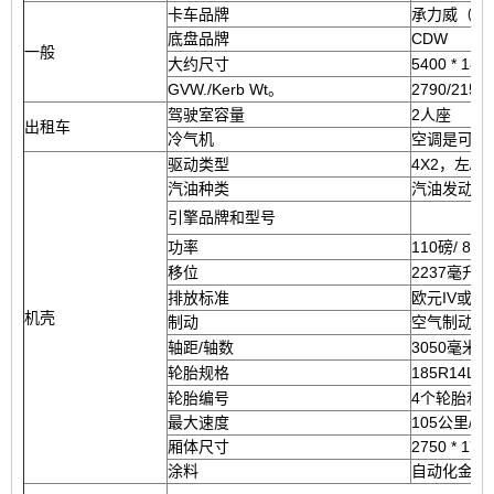
卡车品牌
承力威（我
底盘品牌
CDW
一般
大约尺寸
5400 * 185
GVW./Kerb Wt。
2790/215
驾驶室容量
2人座
出租车
冷气机
空调是可选
驱动类型
4X2，左/右
汽油种类
汽油发动机
引擎品牌和型号
V
功率
110磅/ 82
移位
2237毫升
排放标准
欧元IV或欧
机壳
制动
空气制动
轴距/轴数
3050毫米/ 
轮胎规格
185R1
轮胎编号
4个轮胎和
最大速度
105公里/小
厢体尺寸
2750 * 170
涂料
自动化金属