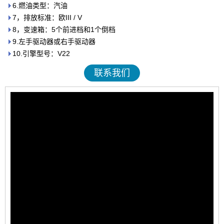
6.燃油类型：汽油
7，排放标准：欧III / V
8，变速箱：5个前进档和1个倒档
9.左手驱动器或右手驱动器
10.引擎型号：V22
联系我们