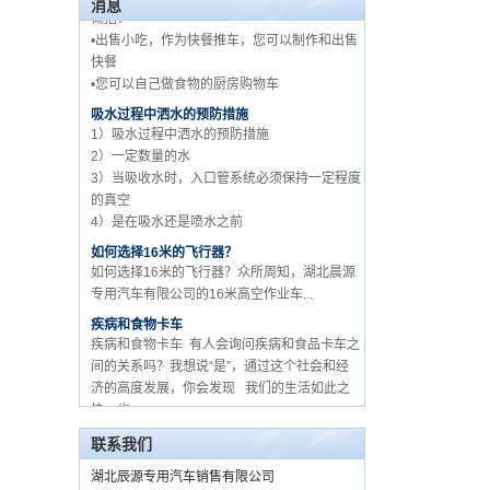
消息
•出售小吃，作为快餐推车，您可以制作和出售
快餐
五十铃品牌工厂批发 3 吨
•您可以自己做食物的厨房购物车
货车卡车供应商在中国
吸水过程中洒水的预防措施
1）吸水过程中洒水的预防措施
2）一定数量的水
3）当吸收水时，入口管系统必须保持一定程度
的真空
4）是在吸水还是喷水之前
如何选择16米的飞行器？
如何选择16米的飞行器？众所周知，湖北晨源
专用汽车有限公司的16米高空作业车...
疾病和食物卡车
疾病和食物卡车 有人会询问疾病和食品卡车之
间的关系吗？我想说“是”，通过这个社会和经
济的高度发展，你会发现 我们的生活如此之
快，也...
关于如何购买食品卡车和设备？
流动食品车，作为一个新的卡车从2015年的开
联系我们
始时，由于其经济efficien ...
湖北辰源专用汽车销售有限公司