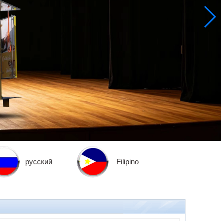
русский
Filipino