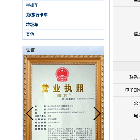
主
半挂车
范/旅行卡车
垃圾车
信
其他
认证
联系
电子邮
公
电