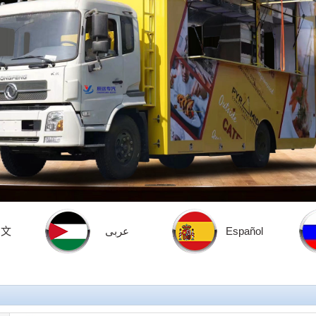
中文
عربى
Español