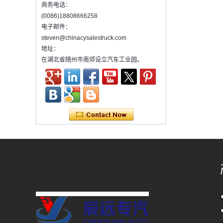
如何用起重机选择卡车MOUNETD？
商务电话：
汽车起重机是设备，它通过液压升降和伸缩系
(0086)18808666258
统来实现起重，旋转和升降设备的货物。通常
电子邮件：
它装在卡车上。 许多类型和尺寸的起重机已经
steven@chinacysalestruck.com
被使用，其中最...
地址：
污水处理车介绍
在湖北省随州市南郊设立汽车工业园。
污水处理车是专门为化粪池处理而开发的新型
号。它已获得多项国家专利。车辆可以直接将
污水从化粪池分离到舱内进行分离和压缩，
为什么中国每年都会发生很多交通事故？
为什么中国每年都会发生很多交通事故？关于
交通事故，每年都会有许多...
多功能除尘器的操作步骤
Ø多功能除尘器的操作步骤
&en...
使用混凝土搅拌机卡车所需的法规和预防措施
1）混凝土搅拌机卡车列表：
2）广告教师的管理要求
3）使用混凝土搅拌机卡车的录音
维护冷藏车辆的几项常见维护措施。
概括：