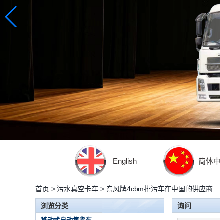
English
简体
首页
>
污水真空卡车
>
东风牌4cbm排污车在中国的供应商
浏览分类
询问
移动式自动售货车