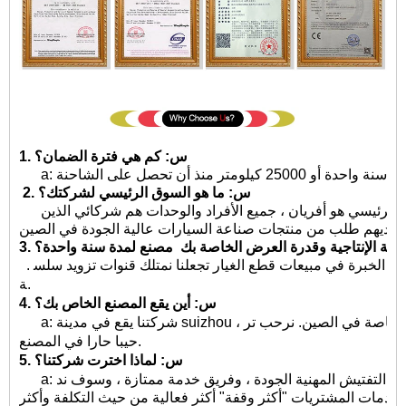
1. س: كم هي فترة الضمان؟
2. س: ما هو السوق الرئيسي لشركتك؟
ج: لدينا عملاء في جميع أنحاء العالم وسوقنا الرئيسي هو أفريان ، جميع الأفراد والوحدات هم شركائي الذين
لديهم طلب من منتجات صناعة السيارات عالية الجودة في الصين.
لطاقة الإنتاجية وقدرة العرض الخاصة بك
مصنع لمدة سنة واحدة؟
. ج: هذا يعتمد على احتياجاتك. 10 سنوات من الخبرة في مبيعات قطع الغيار تجعلنا نمتلك قنوات تزويد سلس
ة.
4. س: أين يقع المصنع الخاص بك؟
a: شركتنا يقع في مدينة suizhou ، مقاطعة هوبى ، عاصمة السيارة للأغراض الخاصة في الصين. نرحب تر
حيبا حارا في المصنع.
5. س: لماذا اخترت شركتنا؟
a: لدينا امدادات وفيرة من الموارد ، والمهندسين التفتيش المهنية الجودة ، وفريق خدمة ممتازة ، وسوف ند
ة خدمات المشتريات "أكثر وقفة" أكثر فعالية من حيث التكلفة وأكثر