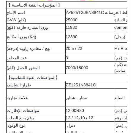
【 المؤشرات الفنية الاساسية 】
ZZ5251 شاحنة خلط الخرسانة
اسم الإنتاج
نوع القيادة
25000
GVW (كلغ)
11980
وزن السيارة فارغة (كلغ)
بينة (رجل)
12890
وزن المكابح (Kg)
F / R ove
20.5 / 22
نهج / مغادرة زاوية (درجة)
عجلات (مم)
3
عدد المحاور
عة (كم /
7000/18000
المحور الحمل (كلغ)
ساعة)
【المواصفات الفنية للشاسيه】
ZZ1251N3841C
طراز الشاسيه
الصانع
ستار - شتاير
علامة تجارية
الكلي (مم)
12.00R20
مواصفات الإطارات
طارات رقم
12 / 12،10 / 12
رقم ربيع الصلب
مامي (مم)
ديزل
نوع الوقود
خلفي (مم)
يورو الثالث
معيار الانبعاثات