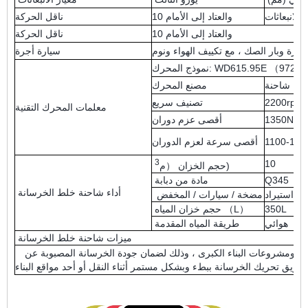
 الانبعاثات
10 والعتاد إلى الأمام
ناقل الحركة
10 والعتاد إلى الأمام
ناقل الحركة
سيارة أجرة
مصنع المحرك
2200rpm
تصنيف سريع
معلمات المحرك التقنية
1350N.m
أقصى عزم دوران
1100-160
أقصى سرعة لعزم الدوران
3
10
)
حجم الخزان （م
Q345
مادة من دبابة
أداء شاحنة خلط الخرسانة
استيراد
مضخة / سيارات / المخفض
350L
حجم خزان المياه （L）
هوائي
طريقة المياه المقدمة
ميزات شاحنة خلط الخرسانة
يستخدم هذا بشكل رئيسي للطرق الحديثة ومشروعات البناء الكبرى ، وذلك لضمان جودة الخرسانة المصبوبة عن
واقع البناء.