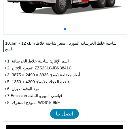
10cbm - 12 cbm شاحنة خلط الخرسانة المورد ، سعر شاحنة خلاط
للبيع
1. اسم الإنتاج: شاحنة خلاط الخرسانة
2. نموذج الإنتاج: ZZ5251GJBN3841C
3. أبعاد مختلفة (مم): 8935 × 2490 × 3875
5. قاعدة العجلات (مم): 4200 + 1350
6. نوع الوقود: ديزل
7.Emission قياسي: اليورو الثالث
8. نموذج المحرك: WD615.95E
اتصل بنا