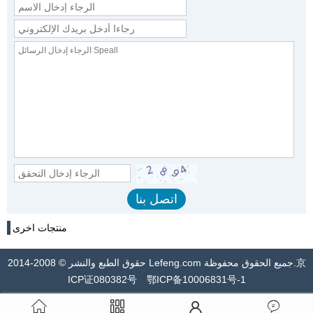
منتجات اخرى
حقوق الطبع والنشر © 2008-2014 Lefeng.com جميع الحقوق محفوظة.京
ICP证080382号 鄂ICP备10006831号-1