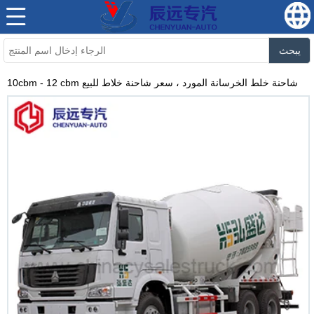
يبحث
10cbm - 12 cbm شاحنة خلط الخرسانة المورد ، سعر شاحنة خلاط للبيع